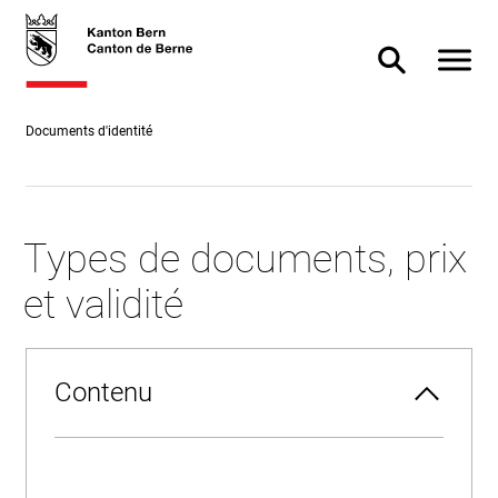
Accès
skiplink.toNavigation
skiplink.toStartPage
Accès
direct
direct à
Afficher
Afficher/masq
au
la
contenu
recherche
Documents d'identité
Types de documents, prix
et validité
Contenu