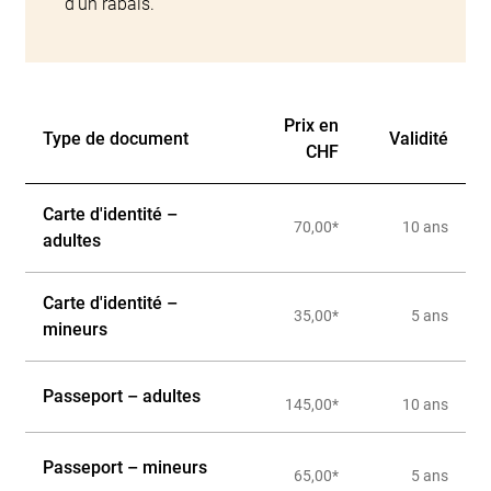
d'un rabais.
Vue d'ensemble des émoluments principaux
Prix en
Type de document
Validité
CHF
Carte d'identité –
70,00*
10 ans
adultes
Carte d'identité –
35,00*
5 ans
mineurs
Passeport – adultes
145,00*
10 ans
Passeport – mineurs
65,00*
5 ans