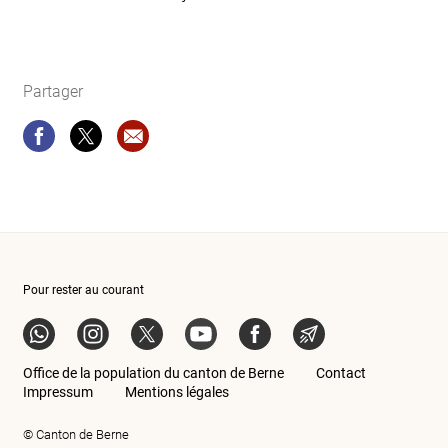
Partager
Partager
Partager
Recommandation site web: Types de documen
Pour rester au courant
Whatsapp
Instagram
X
YouTube
Facebook
News-Abo
Office de la population du canton de Berne
Contact
Impressum
Mentions légales
© Canton de Berne